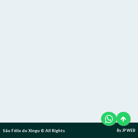
Telefone (94) 9 8131-8618
Letra A- > Diminui o tamanho da fonte.
E-Mail: ouvidoria@sfxingu.pa.gov.br
Senha
Senha
Layout
Para alterar a cor do layout de escuro para claro e vice
Atendente/Ouvidor:
versa clique no ícone
.
Lívia Leandra Ribeiro gomes
Enviar
Enviar
Expediente:
Das 8h às 12h e das 14h às 18h.
De segunda-feira a sexta-feira.
Enviar
Outras Informações:
São Félix do Xingu © All Rights
By JP WEB