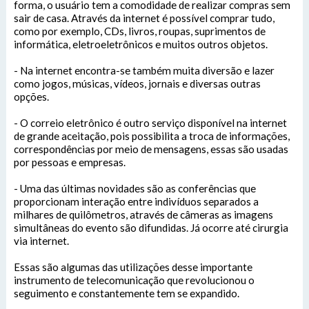
forma, o usuário tem a comodidade de realizar compras sem
sair de casa. Através da internet é possível comprar tudo,
como por exemplo, CDs, livros, roupas, suprimentos de
informática, eletroeletrônicos e muitos outros objetos.
- Na internet encontra-se também muita diversão e lazer
como jogos, músicas, vídeos, jornais e diversas outras
opções.
- O correio eletrônico é outro serviço disponível na internet
de grande aceitação, pois possibilita a troca de informações,
correspondências por meio de mensagens, essas são usadas
por pessoas e empresas.
- Uma das últimas novidades são as conferências que
proporcionam interação entre indivíduos separados a
SIC Físico
milhares de quilômetros, através de câmeras as imagens
simultâneas do evento são difundidas. Já ocorre até cirurgia
Fale Conosco
via internet.
Endereço
Essas são algumas das utilizações desse importante
Endereço e Contatos do atendimento físico da
instrumento de telecomunicação que revolucionou o
Gerenciador
Webmail
Prefeitura Municipal de São Félix do Xingu
seguimento e constantemente tem se expandido.
Avenida 22 de Março, Nº 915, Centro