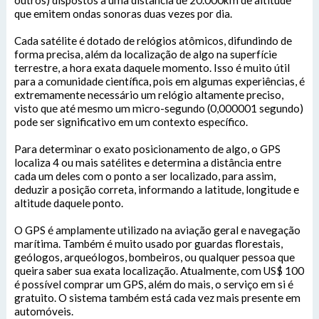
outros) dispostos a uma distância de 20.000km de altitude
que emitem ondas sonoras duas vezes por dia.
Cada satélite é dotado de relógios atômicos, difundindo de
forma precisa, além da localização de algo na superfície
terrestre, a hora exata daquele momento. Isso é muito útil
para a comunidade científica, pois em algumas experiências, é
extremamente necessário um relógio altamente preciso,
visto que até mesmo um micro-segundo (0,000001 segundo)
pode ser significativo em um contexto específico.
Para determinar o exato posicionamento de algo, o GPS
localiza 4 ou mais satélites e determina a distância entre
cada um deles com o ponto a ser localizado, para assim,
deduzir a posição correta, informando a latitude, longitude e
altitude daquele ponto.
O GPS é amplamente utilizado na aviação geral e navegação
marítima. Também é muito usado por guardas florestais,
geólogos, arqueólogos, bombeiros, ou qualquer pessoa que
queira saber sua exata localização. Atualmente, com US$ 100
é possível comprar um GPS, além do mais, o serviço em si é
gratuito. O sistema também está cada vez mais presente em
automóveis.