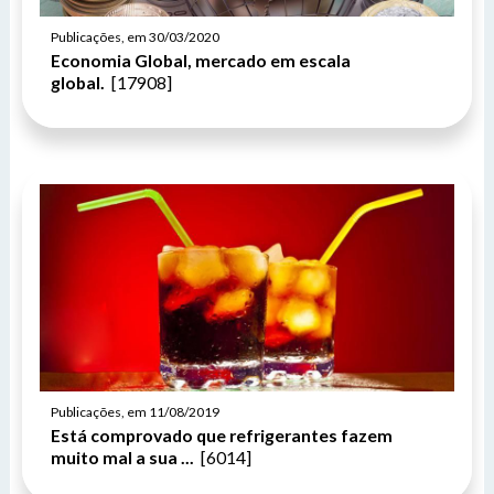
Lívia Leandra Ribeiro gomes
Enviar
Enviar
Publicações, em 30/03/2020
Expediente:
Economia Global, mercado em escala
Das 8h às 12h e das 14h às 18h.
global.
[17908]
De segunda-feira a sexta-feira.
Enviar
Outras Informações:
Publicações, em 11/08/2019
Está comprovado que refrigerantes fazem
muito mal a sua ...
[6014]