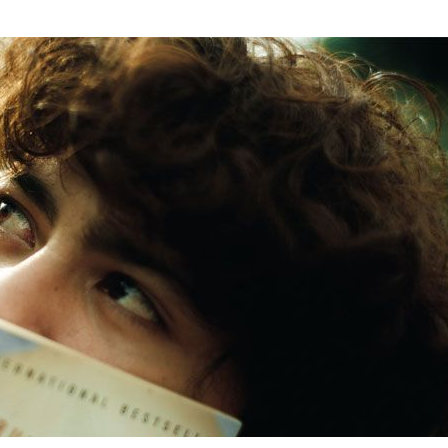
SIC Físico
Fale Conosco
ereço