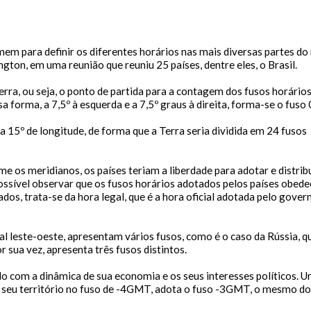
eço e Contatos do atendimento físico da Prefeitura Municipal de S
Gerenciador
Webmail
 do Xingu
da 22 de Março, Nº 915, Centro
cessibilidade
Digite apenas o "usuário" sem @dominio!
 68.380-00.
mem para definir os diferentes horários nas mais diversas partes d
ton, em uma reunião que reuniu 25 países, dentre eles, o Brasil.
anho da fonte:
io
Usuário
tatos
Terra, ou seja, o ponto de partida para a contagem dos fusos horários
 A > Fonte tamanho normal.
 forma, a 7,5º à esquerda e a 7,5º graus à direita, forma-se o fuso
 A+ > Aumenta o tamanho da fonte.
fone (94) 9 8131-8618
 A- > Diminui o tamanho da fonte.
l: ouvidoria@sfxingu.pa.gov.br
a
 15º de longitude, de forma que a Terra seria dividida em 24 fusos
Senha
out
alterar a cor do layout de escuro para claro e vice versa clique no í
ndente/Ouvidor:
 os meridianos, os países teriam a liberdade para adotar e distrib
possível observar que os fusos horários adotados pelos países obed
 Leandra Ribeiro gomes
tados, trata-se da hora legal, que é a hora oficial adotada pelo gover
Enviar
Enviar
ediente:
h às 12h e das 14h às 18h.
ial leste-oeste, apresentam vários fusos, como é o caso da Rússia, q
gunda-feira a sexta-feira.
r sua vez, apresenta três fusos distintos.
Enviar
ras Informações:
do com a dinâmica de sua economia e os seus interesses políticos. 
e seu território no fuso de -4GMT, adota o fuso -3GMT, o mesmo do