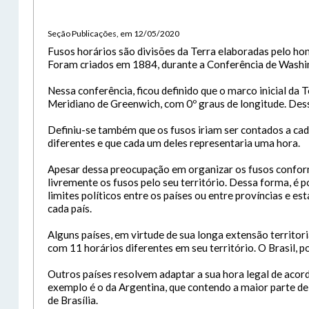
Ender
Félix
Aveni
A
Seção Publicações, em 12/05/2020
CEP:
Fusos horários são divisões da Terra elaboradas pelo ho
Foram criados em 1884, durante a Conferência de Washing
Tam
Usuár
Con
Nessa conferência, ficou definido que o marco inicial da 
Letra
Meridiano de Greenwich, com 0º graus de longitude. Dessa
Letra
Tele
Letra
E-Mai
Senh
Definiu-se também que os fusos iriam ser contados a cada
diferentes e que cada um deles representaria uma hora.
Lay
Para 
Ate
Apesar dessa preocupação em organizar os fusos conforme
.
livremente os fusos pelo seu território. Dessa forma, é 
Lívia
limites políticos entre os países ou entre províncias e es
cada país.
Exp
Das 8
Alguns países, em virtude de sua longa extensão territor
De se
com 11 horários diferentes em seu território. O Brasil, po
Out
Outros países resolvem adaptar a sua hora legal de acor
exemplo é o da Argentina, que contendo a maior parte d
de Brasília.