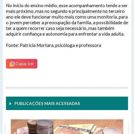
Endereço
No início do ensino médio, esse acompanhamento tende a ser
Endereço e Contatos do atendimento físico da
Gerenciador
mais próximo, mas no segundo e principalmente no terceiro
Webmail
Prefeitura Municipal de São Félix do Xingu
ano ele deve funcionar muito mais como uma monitoria, para
Avenida 22 de Março, Nº 915, Centro
Acessibilidade
o jovem perceber a preocupação da família, a possibilidade de
Digite apenas o "usuário" sem @dominio!
CEP: 68.380-00.
ter a quem recorrer caso seja necessário, mas também
adquirir confiança e autonomia para enfrentar a vida adulta.
Tamanho da fonte:
Usuário
Usuário
Contatos
Fonte: Patrícia Mortara, psicóloga e professora
Letra A > Fonte tamanho normal.
Letra A+ > Aumenta o tamanho da fonte.
Telefone (94) 9 8131-8618
Letra A- > Diminui o tamanho da fonte.
E-Mail: ouvidoria@sfxingu.pa.gov.br
Senha
Senha
Copiar link
Layout
Para alterar a cor do layout de escuro para claro e vice
Atendente/Ouvidor:
versa clique no ícone
.
Lívia Leandra Ribeiro gomes
Enviar
Enviar
Expediente:
PUBLICAÇÕES MAIS ACESSADAS
Das 8h às 12h e das 14h às 18h.
De segunda-feira a sexta-feira.
Enviar
Outras Informações: