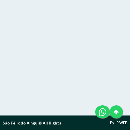
Telefone (94) 9 8131-8618
Letra A- > Diminui o tamanho da fonte.
E-Mail: ouvidoria@sfxingu.pa.gov.br
Senha
Senha
Layout
Para alterar a cor do layout de escuro para claro e vice
Atendente/Ouvidor:
versa clique no ícone
.
Lívia Leandra Ribeiro gomes
Enviar
Enviar
Expediente:
Das 8h às 12h e das 14h às 18h.
De segunda-feira a sexta-feira.
Enviar
Outras Informações:
São Félix do Xingu © All Rights
By JP WEB